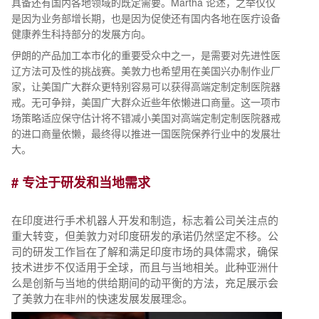
具备还有国内各地领域的既定需要。Martha 论述，之举仅仅
是因为业务部增长期，也是因为促使还有国内各地在医疔设备
健康养生科持部分的发展方向。
伊朗的产品加工本市化的重要受众中之一，是需要对先进性医
辽方法可及性的挑战赛。美敦力也希望用在美国兴办制作业厂
家，让美国广大群众更特别容易可以获得高端定制定制医院器
戒。无可争辩，美国广大群众近些年依懒进口商量。这一项市
场策略适应保守估计将不错减小美国对高端定制定制医院器戒
的进口商量依懒，最终得以推进一国医院保养行业中的发展壮
大。
# 专注于研发和当地需求
在印度进行手术机器人开发和制造，标志着公司关注点的
重大转变，但美敦力对印度研发的承诺仍然坚定不移。公
司的研发工作旨在了解和满足印度市场的具体需求，确保
技术进步不仅适用于全球，而且与当地相关。此种亚洲什
么是创新与当地的供给期间的动平衡的方法，充足展示会
了美敦力在非州的快速发展发展理念。