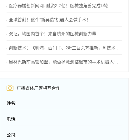
医疗器械创新网网: 融资2.7亿！医械独角兽完成D轮
全球首创！这个“新吴造”机器人会做手术！
双证，均国内首个！来自杭州的医械创新力量
创新技术：飞利浦、西门子、GE三巨头齐推新，AI技术成焦点！
奥林巴斯前高管加盟，能否拯救濒临退市的手术机器人“独角兽”？
广播媒体厂家相互合作
姓名:
电话:
公司: