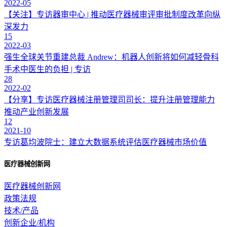
2022-05
【关注】专访器审中心 | 推动医疗器械审评审批制度改革向纵
深发力
15
2022-03
强生全球关节重建总裁 Andrew：机器人创新将如何减轻骨科
手术中医生的负担 | 专访
28
2022-02
【分享】专访医疗器械注册管理司司长：提升注册管理能力
推动产业创新发展
12
2021-10
专访葛均波院士：建立大数据系统评估医疗器械市场价值
医疗器械创新网
医疗器械创新网
政策法规
技术/产品
创新企业/机构