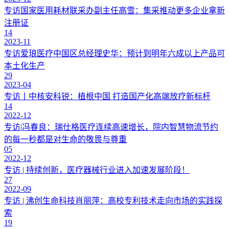
专访国家医用耗材联采办副主任高雪：集采推动更多企业拿新
注册证
14
2023-11
专访爱琅医疗中国区总经理史华：预计到明年六成以上产品可
本土化生产
29
2023-04
专访丨中核安科锐：植根中国 打造国产化高端放疗新标杆
14
2022-12
专访|冯春良：瑞仕格医疗连续高速增长，院内智慧物流节约
的每一秒都是对生命的敬畏与尊重
05
2022-12
专访 | 持续创新，医疗器械行业进入加速发展阶段！
27
2022-09
专访 | 沸创生命科技肖丽萍：高校专利技术走向市场的实践探
索
19